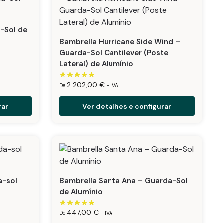
-Sol de
Bambrella Hurricane Side Wind –
Guarda-Sol Cantilever (Poste
Lateral) de Alumínio
2 202,00
€
De
+ IVA
rar
Ver detalhes e configurar
a-sol
Bambrella Santa Ana – Guarda-Sol
de Alumínio
447,00
€
De
+ IVA