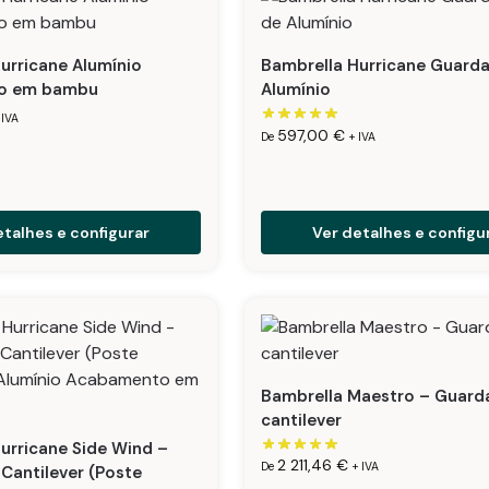
urricane Alumínio
Bambrella Hurricane Guarda
o em bambu
Alumínio
 IVA
597,00
€
De
+ IVA
etalhes e configurar
Ver detalhes e configu
Bambrella Maestro – Guard
cantilever
urricane Side Wind –
2 211,46
€
De
+ IVA
Cantilever (Poste