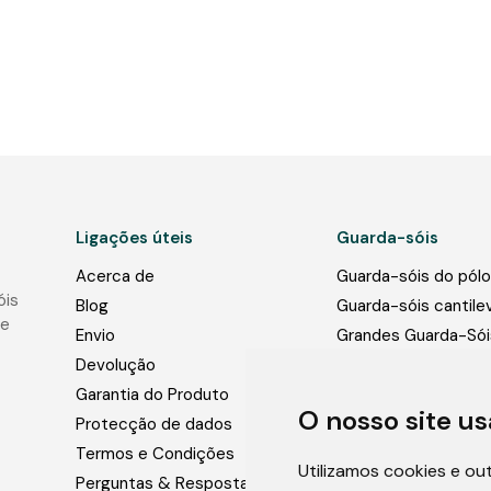
Ligações úteis
Guarda-sóis
Acerca de
Guarda-sóis do pólo
óis
Blog
Guarda-sóis cantile
de
Envio
Grandes Guarda-Sói
Comerciais
Devolução
Bases para guarda-s
Garantia do Produto
O nosso site us
Luzes para guarda-s
Protecção de dados
Fotos
Termos e Condições
Utilizamos cookies e ou
Perguntas & Respostas