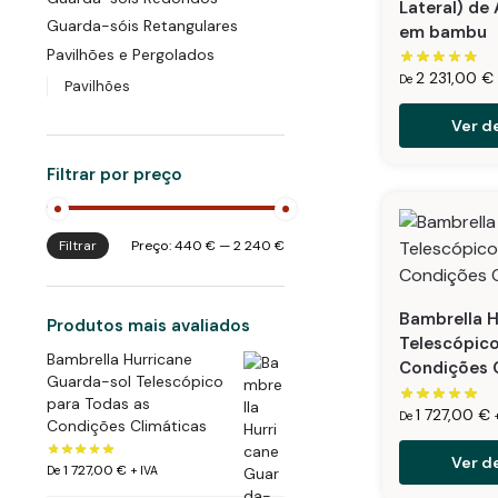
Lateral) de
Guarda-sóis Retangulares
em bambu
Pavilhões e Pergolados
2 231,00
€
De
Pavilhões
Ver d
Filtrar por preço
Filtrar
Preço:
440 €
—
2 240 €
Bambrella H
Produtos mais avaliados
Telescópico
Bambrella Hurricane
Condições 
Guarda-sol Telescópico
para Todas as
1 727,00
€
De
Condições Climáticas
Ver d
1 727,00
€
De
+ IVA