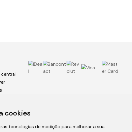
 central
ver
s
óis
a cookies
óis
tras tecnologias de medição para melhorar a sua