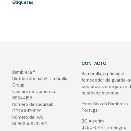
Etiquetas
CONTACTO
Bambrella ®
Bambrella, o principal
Distribuidor na UE: Umbrella
fornecedor de guarda-s
Group
comerciais e de jardim 
Câmara de Comércio:
qualidade superior.
85244155
Escritório da Bambrella
Número da sucursal:
Portugal:
000051299151
Número de IVA:
BC Alecrim
NL863559232B01
3780-544 Tamengos