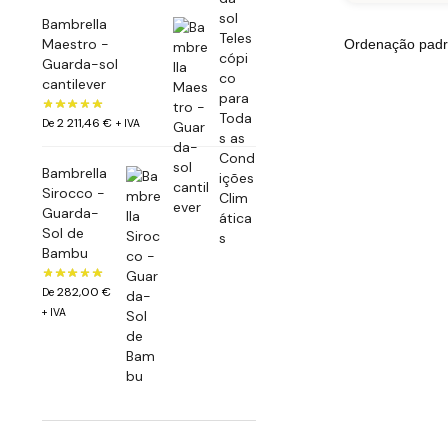
Bambrella
Maestro -
Guarda-sol
cantilever
2 211,46
€
De
+ IVA
Bambrella
Sirocco -
Guarda-
Sol de
Bambu
282,00
€
De
+ IVA