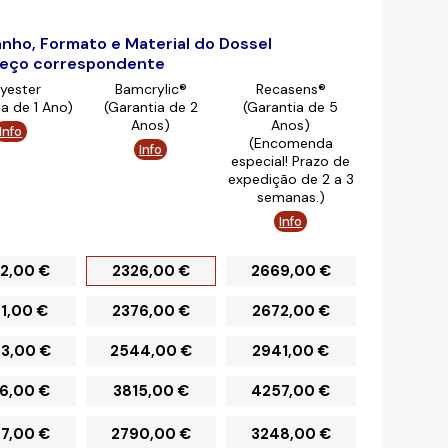
anho, Formato e Material do Dossel
preço correspondente
lyester
Bamcrylic®
Recasens®
ia de 1 Ano)
(Garantia de 2
(Garantia de 5
Anos)
Anos)
Info
(Encomenda
Info
especial! Prazo de
expedição de 2 a 3
semanas.)
Info
2,00 €
2326,00 €
2669,00 €
1,00 €
2376,00 €
2672,00 €
3,00 €
2544,00 €
2941,00 €
6,00 €
3815,00 €
4257,00 €
7,00 €
2790,00 €
3248,00 €