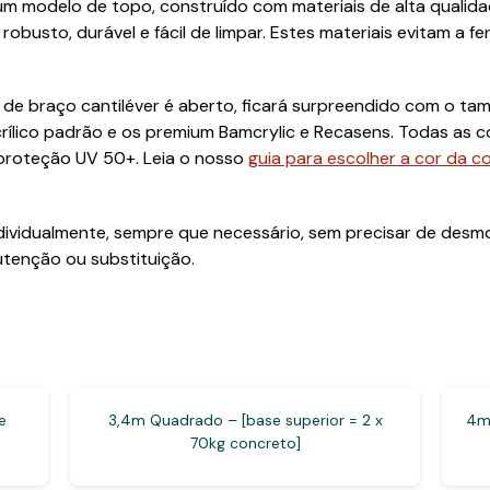
um modelo de topo, construído com materiais de alta qualidad
robusto, durável e fácil de limpar. Estes materiais evitam a 
e braço cantiléver é aberto, ficará surpreendido com o tam
Acrílico padrão e os premium Bamcrylic e Recasens. Todas as 
proteção UV 50+. Leia o nosso
guia para escolher a cor da c
dividualmente, sempre que necessário, sem precisar de desm
tenção ou substituição.
e
3,4m Quadrado – [base superior = 2 x
4m 
70kg concreto]