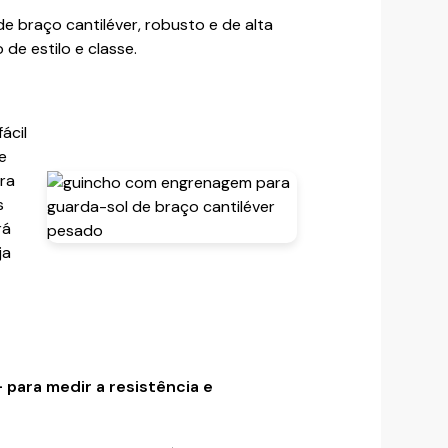
e braço cantiléver, robusto e de alta
de estilo e classe.
ácil
e
ra
s
rá
ja
 para medir a resistência e