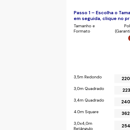
Passo 1 – Escolha o Tam
em seguida, clique no 
Tamanho e
Po
Formato
(Garant
3,5m Redondo
220
3,0m Quadrado
223
3,4m Quadrado
240
4.0m Square
362
3,0x4,0m
254
Retângulo