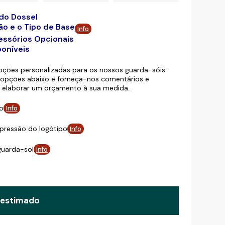
 do Dossel
ão e o Tipo de Base
Info
essórios Opcionais
oníveis
ões personalizadas para os nossos guarda-sóis.
s opções abaixo e forneça-nos comentários e
 elaborar um orçamento à sua medida.
o
Info
pressão do logótipo
Info
guarda-sol
Info
 estimado