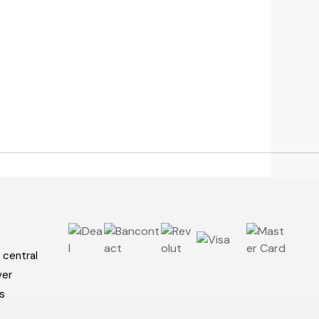
 central
ver
s