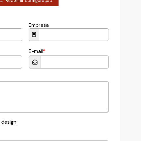
Redefinir configuração
Empresa
*
E-mail
 design