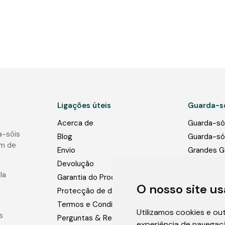
Ligações úteis
Guarda-s
Acerca de
Guarda-sói
a-sóis
Blog
Guarda-sói
im de
Envio
Grandes G
Comerciai
Devolução
la
Bases par
Garantia do Produto
O nosso site us
Luzes para
Protecção de dados
Fotos
Termos e Condições
Utilizamos cookies e ou
s
Perguntas & Respostas
experiência de navegaç