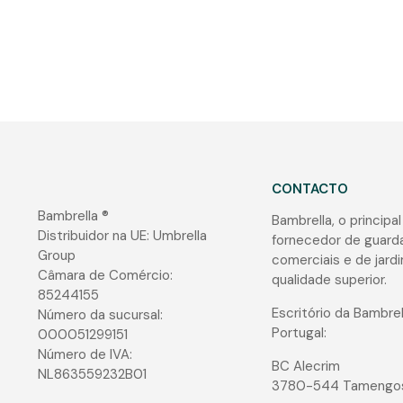
CONTACTO
Bambrella ®
Bambrella, o principal
Distribuidor na UE: Umbrella
fornecedor de guard
Group
comerciais e de jard
Câmara de Comércio:
qualidade superior.
85244155
Escritório da Bambrel
Número da sucursal:
Portugal:
000051299151
Número de IVA:
BC Alecrim
NL863559232B01
3780-544 Tamengo