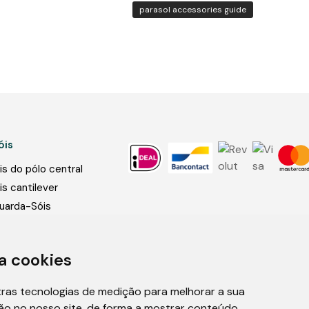
parasol accessories guide
óis
s do pólo central
s cantilever
uarda-Sóis
s
a guarda-sóis
a cookies
 guarda-sóis
tras tecnologias de medição para melhorar a sua
ão no nosso site, de forma a mostrar conteúdo