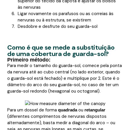
superior do tecido da capota e ajustar os bolsos
às nervuras
Ligar novamente os parafusos ou as correias às
nervuras ou à estrutura, se existirem
Desdobre e desfrute do seu guarda-sol
Como é que se mede a substituição
de uma cobertura de guarda-sol?
Primeiro método:
Para medir o tamanho do guarda-sol, comece pela ponta
da nervura até ao cubo central (no lado exterior, quando
o guarda-sol está fechado) e multiplique por 2. Este é o
diâmetro do arco do seu guarda-sol, no caso de ter um
guarda-sol redondo (hexagonal ou octogonal).
Para um dossel de forma
ou
quadrada
retangular
(diferentes comprimentos de nervuras dispostos
alternadamente), basta medir a diagonal do arco – ou
seja, as nervuras mais longas, as mais curtas, se