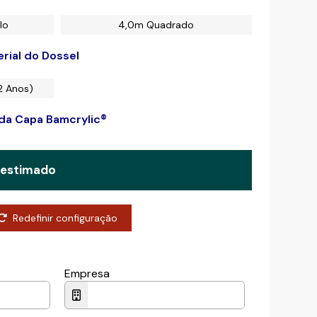
lo
4,0m Quadrado
rial do Dossel
2 Anos)
 da Capa Bamcrylic®
 estimado
Redefinir configuração
Empresa