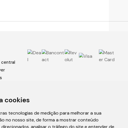
 central
ver
s
óis
a cookies
óis
tras tecnologias de medição para melhorar a sua
ão no nosso site, de forma a mostrar conteúdo
 direcionados, analisar o tráfego do site e entender de