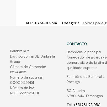
REF:
BAM-RC-MA
Categoria:
Toldos para g
CONTACTO
Bambrella ®
Bambrella, o principal
Distribuidor na UE: Umbrella
fornecedor de guarda-s
Group
comerciais e de jardim 
Câmara de Comércio:
qualidade superior.
85244155
Escritório da Bambrella
Número da sucursal:
Portugal:
000051299151
Número de IVA:
BC Alecrim
NL863559232B01
3780-544 Tamengos
Tel:
+351 231 125 950