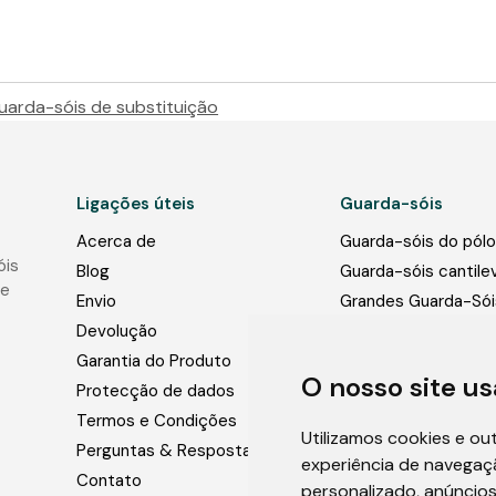
uarda-sóis de substituição
Ligações úteis
Guarda-sóis
Acerca de
Guarda-sóis do pólo
óis
Blog
Guarda-sóis cantile
de
Envio
Grandes Guarda-Sói
Comerciais
Devolução
Bases para guarda-s
Garantia do Produto
O nosso site us
Luzes para guarda-s
Protecção de dados
Fotos
Termos e Condições
Utilizamos cookies e ou
Perguntas & Respostas
experiência de navegaç
Contato
personalizado, anúncios