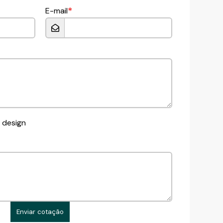
*
E-mail
 design
Enviar cotação