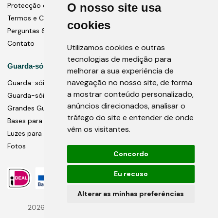
O nosso site usa
Protecção de dados
Termos e Condições
cookies
Perguntas & Respostas
Contato
Utilizamos cookies e outras
tecnologias de medição para
Guarda-sóis
melhorar a sua experiência de
navegação no nosso site, de forma
Guarda-sóis do pólo central
a mostrar conteúdo personalizado,
Guarda-sóis cantilever
anúncios direcionados, analisar o
Grandes Guarda-Sóis Comerciais
tráfego do site e entender de onde
Bases para guarda-sóis
vêm os visitantes.
Luzes para guarda-sóis
Fotos
Concordo
Eu recuso
Alterar as minhas preferências
2026 Bambrella ® Ltd. Marcas registadas e marcas