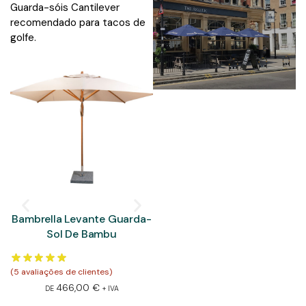
Guarda-sóis Cantilever
recomendado para tacos de
golfe.
Bambrella Levante Guarda-
Bambrella Hurricane
Sol De Bambu
Guarda-Sol De Alumínio
(
5
avaliações de clientes)
(
5
avaliações de clientes)
(
1
a
466,00
€
597,00
€
DE
+ IVA
DE
+ IVA