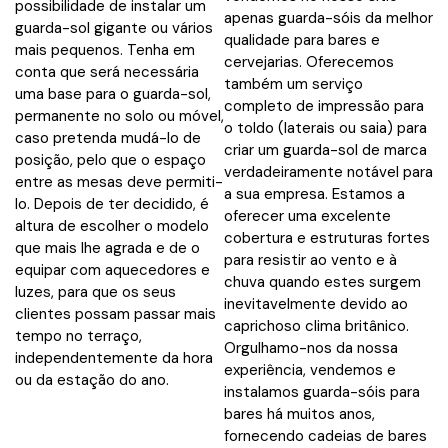
possibilidade de instalar um
apenas guarda-sóis da melhor
guarda-sol gigante ou vários
qualidade para bares e
mais pequenos. Tenha em
cervejarias. Oferecemos
conta que será necessária
também um serviço
uma base para o guarda-sol,
completo de impressão para
permanente no solo ou móvel,
o toldo (laterais ou saia) para
caso pretenda mudá-lo de
criar um guarda-sol de marca
posição, pelo que o espaço
verdadeiramente notável para
entre as mesas deve permiti-
a sua empresa. Estamos a
lo. Depois de ter decidido, é
oferecer uma excelente
altura de escolher o modelo
cobertura e estruturas fortes
que mais lhe agrada e de o
para resistir ao vento e à
equipar com aquecedores e
chuva quando estes surgem
luzes, para que os seus
inevitavelmente devido ao
clientes possam passar mais
caprichoso clima britânico.
tempo no terraço,
Orgulhamo-nos da nossa
independentemente da hora
experiência, vendemos e
ou da estação do ano.
instalamos guarda-sóis para
bares há muitos anos,
fornecendo cadeias de bares