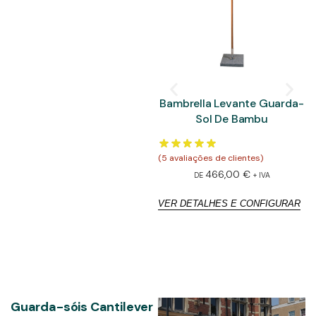
Bambrella Levante Guarda-
Sol De Bambu
(
5
avaliações de clientes)
(
5
466,00
€
DE
+ IVA
VER DETALHES E CONFIGURAR
V
Guarda-sóis Cantilever