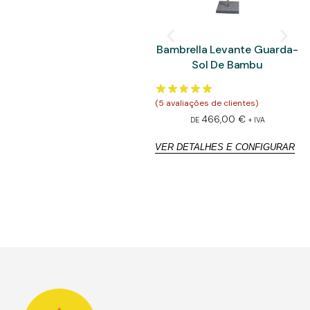
Bambrella Levante Guarda-
Sol De Bambu
(
5
avaliações de clientes)
(
5
466,00
€
DE
+ IVA
VER DETALHES E CONFIGURAR
V